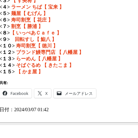
<３>
【 す美将 】
<４>
ラーメン ちば【 宝来 】
<５>
麺屋【 むげん 】
<６>
寿司割烹【 花庄 】
<７>
割烹【 勝浦 】
<８>
【 いっぺあＣａｆｅ 】
<９>
回転すし【 鮨八 】
<１０>
寿司割烹【 徳川 】
<１２>
ブランド鰻専門店 【 八幡屋 】
<１３>
らーめん【 八幡屋 】
<１４>
そばぐるめ 【 きたこま 】
<１５>
【 かま屋 】
共有:
Facebook
X
メールアドレス
日付：2024/03/07 01:42