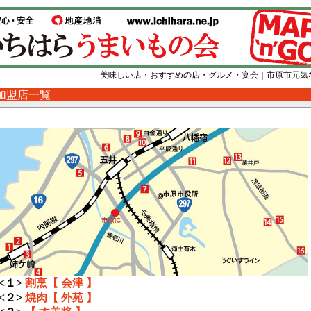
美味しい店・おすすめの店・グルメ・宴会｜市原市元気
加盟店一覧
<１>
割烹【 会津 】
<２>
焼肉【 外苑 】