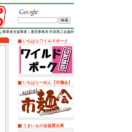
な事業者支援事業｜運営事務局:市原商工会議所
いちはらワイルドポーク
いちはらーめん【市麺会】
うまいもの会協賛企業