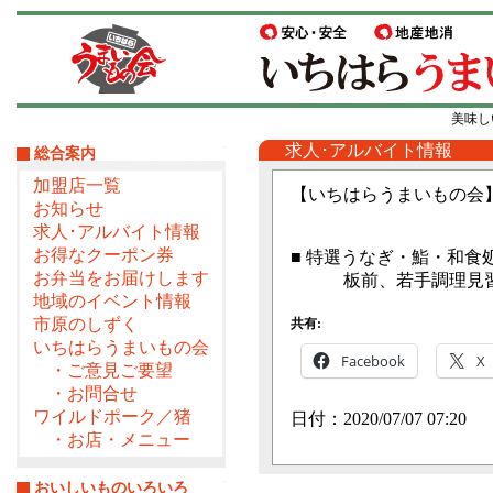
美味し
求人･アルバイト情報
総合案内
加盟店一覧
【いちはらうまいもの会
お知らせ
求人･アルバイト情報
お得なクーポン券
■ 特選うなぎ・鮨・和食
お弁当をお届けします
板前、若手調理見習い
地域のイベント情報
市原のしずく
共有:
いちはらうまいもの会
Facebook
X
・ご意見ご要望
・お問合せ
ワイルドポーク／猪
日付：2020/07/07 07:20
・お店・メニュー
おいしいものいろいろ