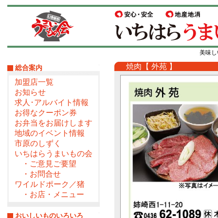
美味し
焼肉【 外苑 】
総合案内
加盟店一覧
お知らせ
求人･アルバイト情報
お得なクーポン券
お弁当をお届けします
地域のイベント情報
市原のしずく
いちはらうまいもの会
・ご意見ご要望
・お問合せ
ワイルドポーク／猪
・お店・メニュー
おいしいものいろいろ