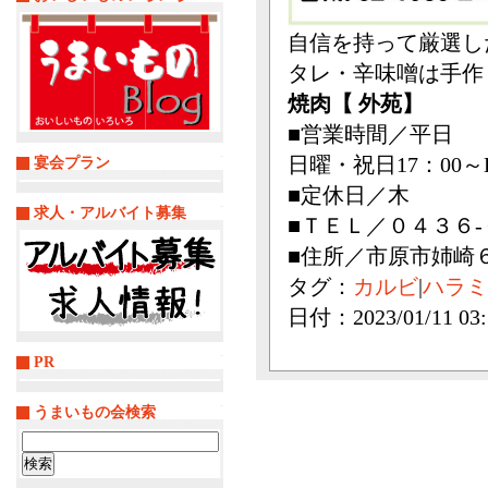
自信を持って厳選し
タレ・辛味噌は手作
焼肉【 外苑】
■営業時間／平日 1
日曜・祝日17：00～L
宴会プラン
■定休日／木
求人・アルバイト募集
■ＴＥＬ／０４３６-
■住所／市原市姉崎
タグ：
カルビ
|
ハラミ
日付：2023/01/11 03:
PR
うまいもの会検索
検
索: