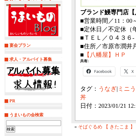
ブランド鰻専門店【
■営業時間／11：00～2
■定休日／不定休（
■ＴＥＬ／０４３６-
■住所／市原市潤井
宴会プラン
■
【八幡屋】ＨＰ
求人・アルバイト募集
共有:
Facebook
X
タグ：
うなぎ
|
ミニう
丼
PR
日付：2023/01/21 12:
うまいもの会検索
検
«
そばぐるめ 【 きたこま 】
索: