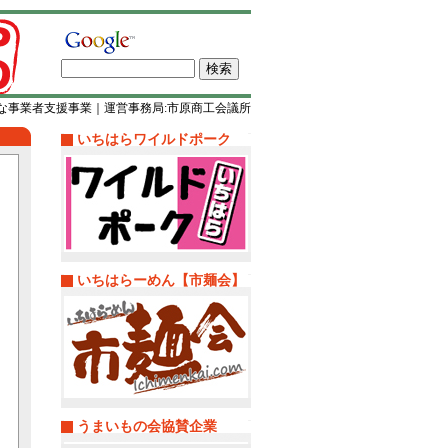
な事業者支援事業｜運営事務局:市原商工会議所
いちはらワイルドポーク
いちはらーめん【市麺会】
うまいもの会協賛企業