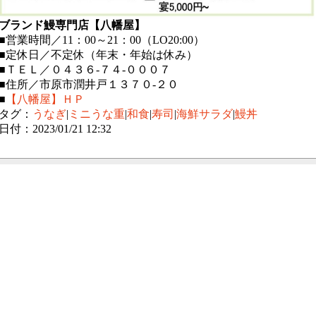
ブランド鰻専門店【八幡屋】
■営業時間／11：00～21：00（LO20:00）
■定休日／不定休（年末・年始は休み）
■ＴＥＬ／０４３６-７４-０００７
■住所／市原市潤井戸１３７０-２０
■
【八幡屋】ＨＰ
タグ：
うなぎ
|
ミニうな重
|
和食
|
寿司
|
海鮮サラダ
|
鰻丼
日付：2023/01/21 12:32